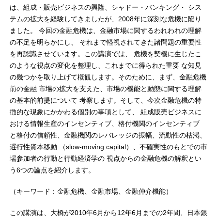
は、組成・販売ビジネスの興隆、シャドー・バンキング・ シス
テムの拡大を経験してきましたが、2008年に深刻な危機に陥り
ました。 今回の金融危機は、金融市場に関するわれわれの理解
の不足を明らかにし、 それまで軽視されてきた諸問題の重要性
を再認識させています。この講演では、 危機を契機に生じたこ
のような視点の変化を整理し、これまでに得られた重要 な知見
の幾つかを取り上げて概観します。そのために、まず、金融危機
前の金融 市場の拡大を支えた、市場の機能と動態に関する理解
の基本的前提について 考察します。そして、今次金融危機の特
徴的な現象にかかわる個別の事項として、 組成販売ビジネスに
おける情報生産のインセンティブ、格付機関のインセンティブ
と格付の信頼性、金融機関のレバレッジの振幅、流動性の枯渇、
遅行性資本移動 （slow-moving capital）、不確実性のもとでの市
場参加者の行動と行動経済学の 視点からの金融危機の解釈とい
う6つの論点を紹介します。
（キーワード：金融危機、金融市場、金融仲介機能）
この講演は、大橋が2010年6月から12年6月までの2年間、日本銀