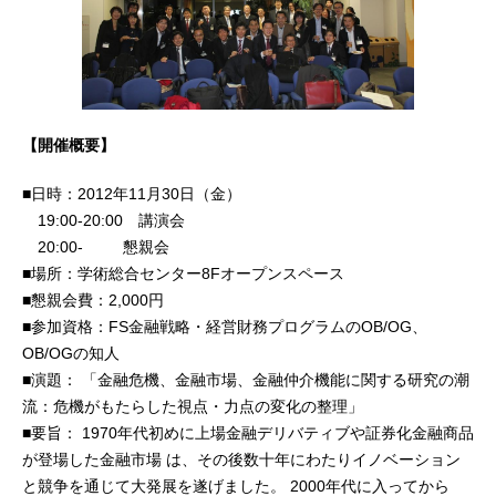
【開催概要】
■日時：2012年11月30日（金）
19:00-20:00 講演会
20:00- 懇親会
■場所：学術総合センター8Fオープンスペース
■懇親会費：2,000円
■参加資格：FS金融戦略・経営財務プログラムのOB/OG、
OB/OGの知人
■演題： 「金融危機、金融市場、金融仲介機能に関する研究の潮
流：危機がもたらした視点・力点の変化の整理」
■要旨： 1970年代初めに上場金融デリバティブや証券化金融商品
が登場した金融市場 は、その後数十年にわたりイノベーション
と競争を通じて大発展を遂げました。 2000年代に入ってから